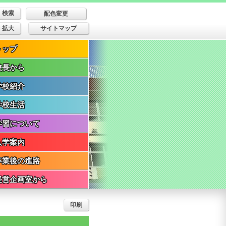
配色変更
拡大
サイトマップ
トップ
校長から
学校紹介
学校生活
学習について
入学案内
卒業後の進路
経営企画室から
印刷