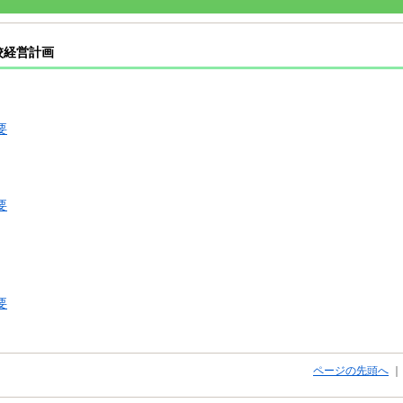
校経営計画
要
要
要
ページの先頭へ